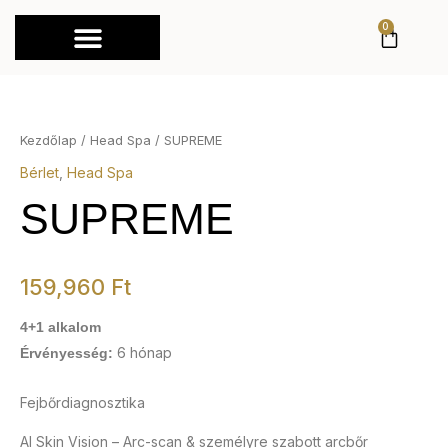
Skip
0
KOSÁ
to
content
SUPREME
mennyiség
Kezdőlap
/
Head Spa
/ SUPREME
Bérlet
,
Head Spa
SUPREME
159,960
Ft
4+1 alkalom
6 hónap
Érvényesség:
Fejbőrdiagnosztika
AI Skin Vision – Arc-scan & személyre szabott arcbőr