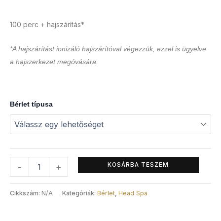
100 perc + hajszárítás*
*A hajszárítást ionizáló hajszárítóval végezzük, ezzel is ügyelve
a hajszerkezet megóvására.
Bérlet típusa
KOSÁRBA TESZEM
-
+
Cikkszám:
N/A
Kategóriák:
Bérlet
,
Head Spa