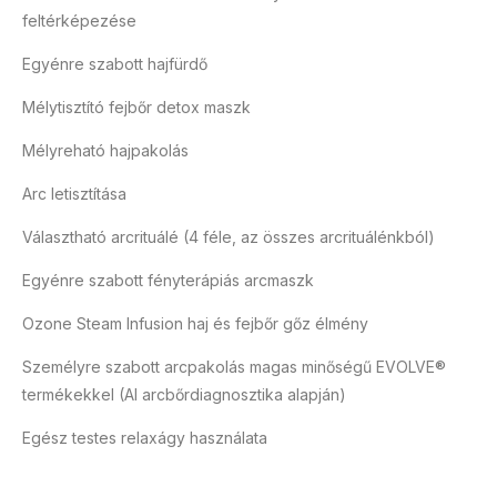
feltérképezése
Egyénre szabott hajfürdő
Mélytisztító fejbőr detox maszk
Mélyreható hajpakolás
Arc letisztítása
Választható arcrituálé (4 féle, az összes arcrituálénkból)
Egyénre szabott fényterápiás arcmaszk
Ozone Steam Infusion haj és fejbőr gőz élmény
Személyre szabott arcpakolás magas minőségű EVOLVE®
termékekkel (AI arcbőrdiagnosztika alapján)
Egész testes relaxágy használata