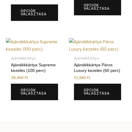
A
A
OPCIÓK
változatok
válto
VÁLASZTÁSA
OPCIÓK
VÁLASZTÁSA
a
a
termékoldalon
termé
választhatók
válas
ki
ki
Ennek
Enne
a
a
terméknek
term
Ajándékkártya
Ajándékkártya
több
több
Ajándékkártya Supreme
Ajándékkártya Páros
kezelés (100 perc)
Luxury kezelés (60 perc)
variációja
variá
39,990
Ft
51,980
Ft
van.
van.
A
A
OPCIÓK
OPCIÓK
változatok
válto
VÁLASZTÁSA
VÁLASZTÁSA
a
a
termékoldalon
termé
választhatók
válas
ki
ki