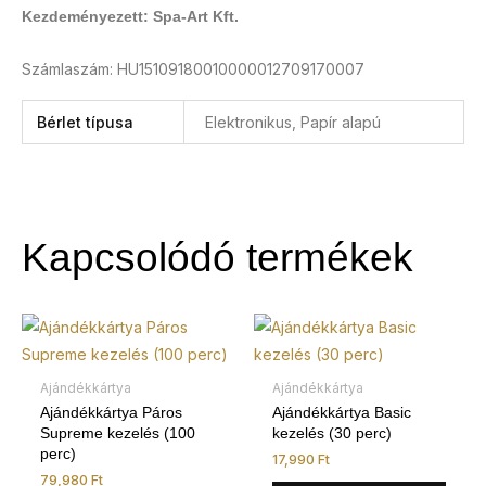
Kezdeményezett: Spa-Art Kft.
Számlaszám: HU15109180010000012709170007
Bérlet típusa
Elektronikus, Papír alapú
Kapcsolódó termékek
Ennek
Enne
a
a
terméknek
term
Ajándékkártya
Ajándékkártya
több
több
Ajándékkártya Páros
Ajándékkártya Basic
Supreme kezelés (100
kezelés (30 perc)
variációja
variá
perc)
17,990
Ft
van.
van.
79,980
Ft